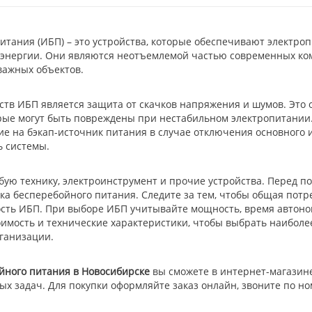
итания (ИБП) – это устройства, которые обеспечивают электро
оэнергии. Они являются неотъемлемой частью современных ко
важных объектов.
тв ИБП является защита от скачков напряжения и шумов. Это о
орые могут быть повреждены при нестабильном электропитании
е на бэкап-источник питания в случае отключения основного и
ь системы.
ую технику, электроинструмент и прочие устройства. Перед п
а бесперебойного питания. Следите за тем, чтобы общая потр
ть ИБП. При выборе ИБП учитывайте мощность, время автоном
оимость и технические характеристики, чтобы выбрать наибол
ганизации.
йного питания в Новосибирске
вы сможете в интернет-магазин
х задач. Для покупки оформляйте заказ онлайн, звоните по н