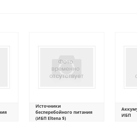
Источники
Аккум
ния
бесперебойного питания
ИБП
(ИБП Eltena $)