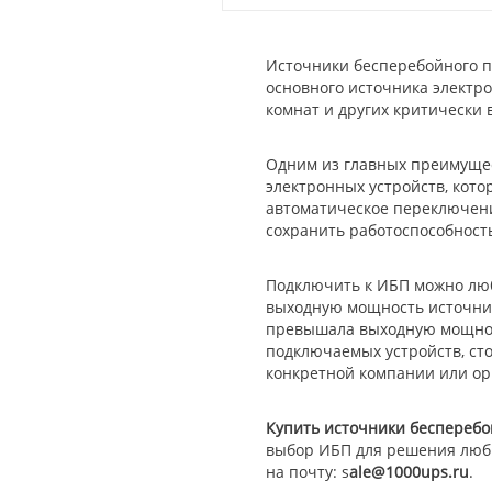
Источники бесперебойного п
основного источника электр
комнат и других критически 
Одним из главных преимущес
электронных устройств, кот
автоматическое переключени
сохранить работоспособност
Подключить к ИБП можно люб
выходную мощность источник
превышала выходную мощнос
подключаемых устройств, ст
конкретной компании или ор
Купить источники бесперебо
выбор ИБП для решения любы
на почту: s
ale@1000ups.ru
.