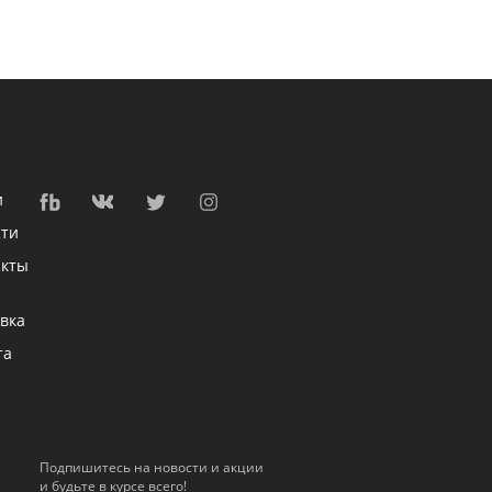
и
сти
акты
вка
та
Подпишитесь на новости и акции
и будьте в курсе всего!