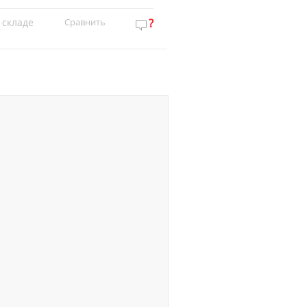
 складе
Сравнить
?
Нет на складе
Сравн