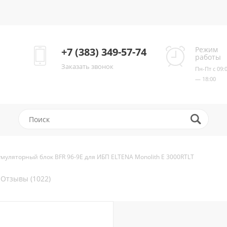
Режим
+7 (383) 349-57-74
работы
Заказать звонок
Пн-Пт с 09:
— 18:00
умуляторный блок BFR 96-9E для ИБП ELTENA Monolith E 3000RTLT
Отзывы (1022)