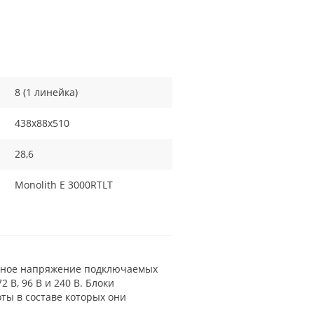
8 (1 линейка)
438х88х510
28,6
Monolith E 3000RTLT
ьное напряжение подключаемых
 В, 96 В и 240 В. Блоки
ты в составе которых они