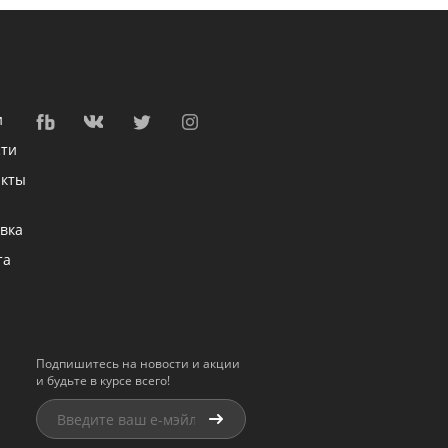
и
сти
акты
вка
та
Подпишитесь на новости и акции
и будьте в курсе всего!