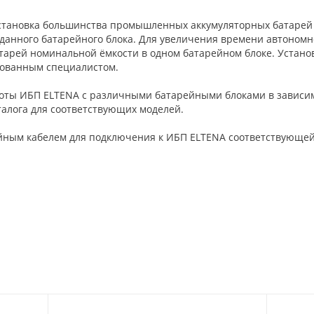
установка большинства промышленных аккумуляторных батарей
 данного батарейного блока. Для увеличения времени автоном
тарей номинальной ёмкости в одном батарейном блоке. Устано
рованным специалистом.
оты ИБП ELTENA c различными батарейными блоками в зависи
талога для соответствующих моделей.
йным кабелем для подключения к ИБП ELTENA соответствующей