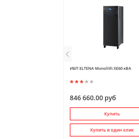
onolith E1000LT-12V
ИБП ELTENA Monolith XE60 кВА
0 руб
846 660.00 руб
Купить
Купить
пить в один клик
Купить в один клик