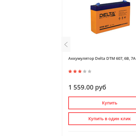
elta DTM 6012, 6В, 1,2Ач
Аккумулятор Delta DTM 607, 6В, 7
уб
1 559.00 руб
Купить
Купить
пить в один клик
Купить в один клик