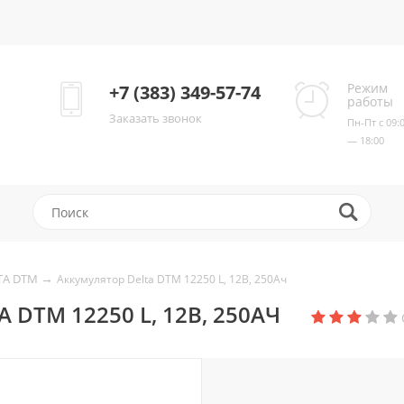
Режим
+7 (383) 349-57-74
работы
Заказать звонок
Пн-Пт с 09:
— 18:00
→
TA DTM
Аккумулятор Delta DTM 12250 L, 12В, 250Ач
DTM 12250 L, 12В, 250АЧ