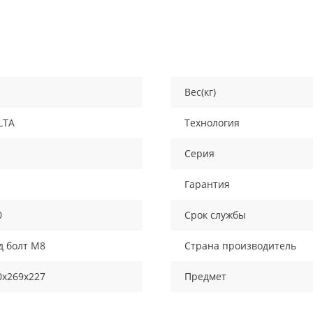
Вес(кг)
LTA
Технология
Серия
Гарантия
0
Срок службы
д болт М8
Страна производитель
0х269х227
Предмет