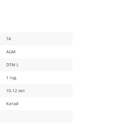
74
AGM
DTM L
1 год
10-12 лет
Китай