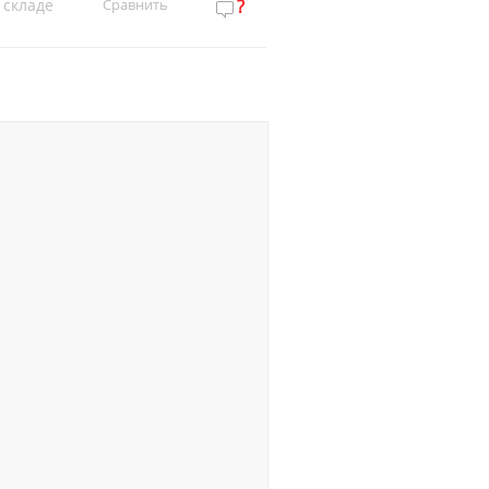
 складе
Сравнить
?
Нет на складе
Сравн