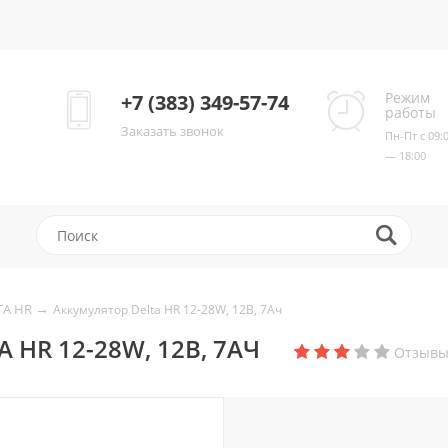
Режим
+7 (383) 349-57-74
работы
Заказать звонок
Пн-Пт с 09:
— 18:00
→
TA HR
Аккумулятор Delta HR 12-28W, 12В, 7Ач
 HR 12-28W, 12В, 7АЧ
Отзывы 