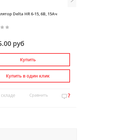
ятор Delta HR 6-15, 6В, 15Ач
Аккумулятор Delta HR 12-51W
5.00 руб
5 937.00 руб
Купить
Купить
Купить в один клик
Купить в один к
 складе
Сравнить
?
Нет на складе
Сравн