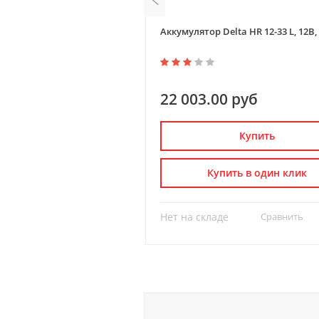
elta HR 12-4,5, 12В, 4,5Ач
Аккумулятор Delta HR 12-33 L, 12В,
 руб
22 003.00 руб
Купить
Купить
пить в один клик
Купить в один клик
де
Сравнить
?
Нет на складе
Сравнить