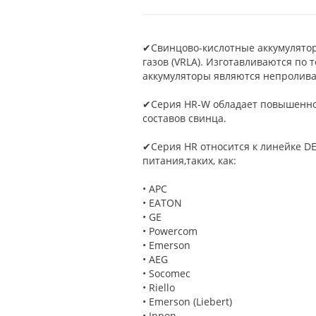
✔Свинцово-кислотные аккумулято
газов (VRLA). Изготавливаются по
аккумуляторы являются непролива
✔Серия HR-W обладает повышенной
составов свинца.
✔Серия HR относится к линейке DE
питания,таких, как:
• APC
• EATON
• GE
• Powercom
• Emerson
• AEG
• Socomec
• Riello
• Emerson (Liebert)
• Ippon