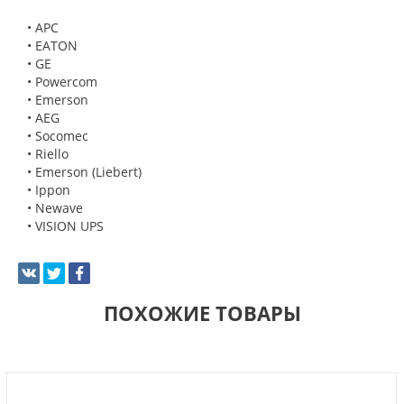
• APC
• EATON
• GE
• Powercom
• Emerson
• AEG
• Socomec
• Riello
• Emerson (Liebert)
• Ippon
• Newave
• VISION UPS
ПОХОЖИЕ ТОВАРЫ