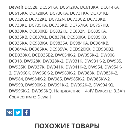
DeWalt DC528, DC551KA, DC612KA, DC613KA, DC614KA,
DC615KA, DC728KA, DC730KA, DC731KA, DC731KB,
DC732C2, DC732KL, DC732N, DC733C2, DC733KB,
DC733KL, DC735KA, DC735KB, DC757KA, DC757KB,
DC830KA, DC830KB, DC832KL, DC832N, DC835KA,
DC835KB, DC837KL, DC837N, DC930KA, DC935KB,
DC936KA, DC983KA, DC983SA, DC984KA, DC984KB,
DC984VA, DC985KA, DC985VA, DCD920KX, DCD930B2,
DCD930KX, DCD935B2, DW054K-2, DW055K-2, DW906,
DC918, DW928K, DW928K-2, DW931K, DW931K-2, DW935,
DW935K, DW937K, DW941K, DW941K-2, DW954, DW954K-
2, DW966K, DW966K-2, DW969K-2, DW983K, DW983K-2,
DW984, DW984K-2, DW985, DW985K-2, DW985KV-2,
DW990, DW990K-2, DW991K-2, DW992K-2, DW994KQ,
DW996K-2, DW996KQ. Напряжение: 14.4V Емкость: 3.3Ah
Совместим с: Dewalt
ПОХОЖИЕ ТОВАРЫ