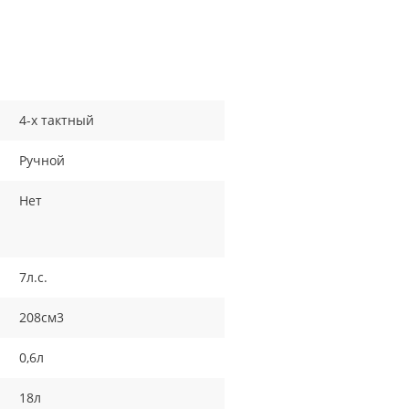
4-х тактный
Ручной
Нет
7л.с.
208см3
0,6л
18л