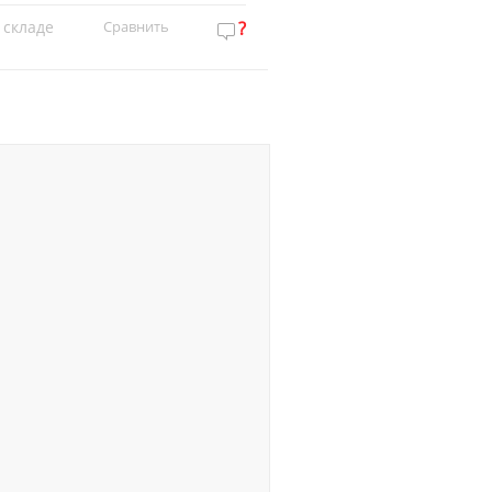
 складе
Сравнить
?
Нет на складе
Сравн