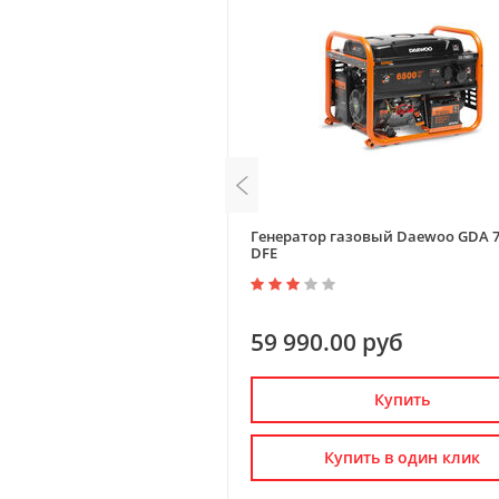
изельный Daewoo GDA 6800i
Генератор газовый Daewoo GDA 7
DFE
0 руб
59 990.00 руб
Купить
Купить
пить в один клик
Купить в один клик