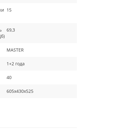
ки
15
ь
69,3
Дб)
MASTER
1+2 года
40
605х430х525