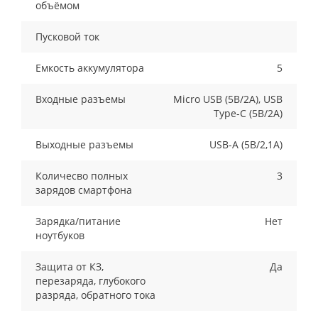
объёмом
Пусковой ток
Емкость аккумулятора
5
Входные разъемы
Micro USB (5В/2А), USB
Type-C (5В/2А)
Выходные разъемы
USB-A (5В/2,1А)
Количесво полных
3
зарядов смартфона
Зарядка/питание
Нет
ноутбуков
Защита от КЗ,
Да
перезаряда, глубокого
разряда, обратного тока