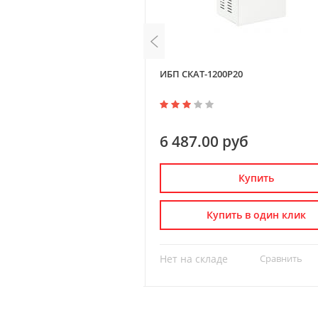
 2000 RACK
ИБП СКАТ-1200Р20
0 руб
6 487.00 руб
Купить
Купить
пить в один клик
Купить в один клик
де
Сравнить
?
Нет на складе
Сравнить