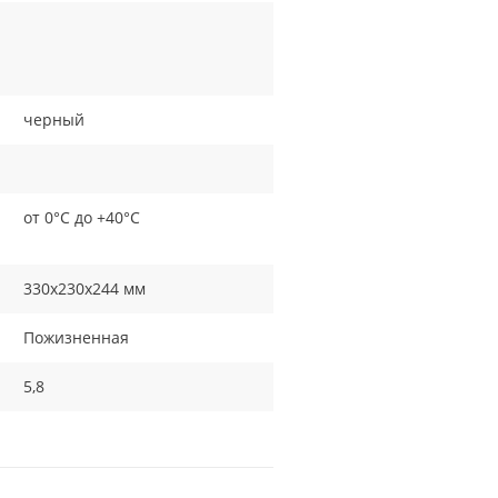
черный
от 0°С до +40°С
330х230х244 мм
Пожизненная
5,8