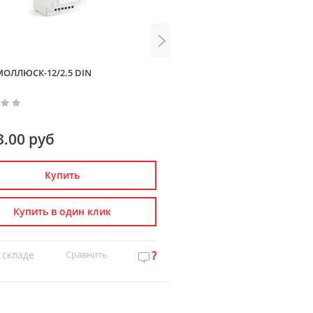
ОЛЛЮСК-12/2.5 DIN
ИБП SKAT IT-12DC-1.0 Li-ion
3.00 руб
0.00 руб
Купить
Купить
Купить в один клик
Купить в один к
 складе
Сравнить
?
Нет на складе
Сравн