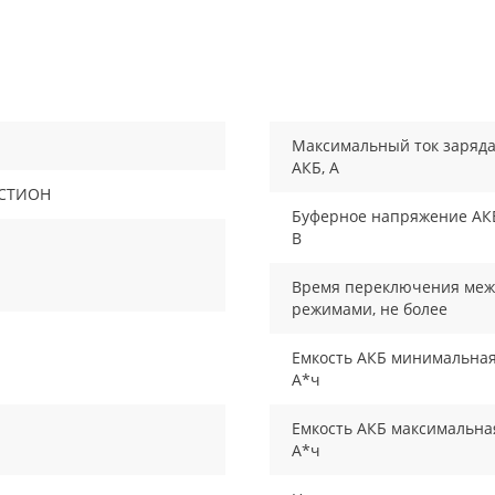
Максимальный ток заряд
АКБ, А
СТИОН
Буферное напряжение АК
В
Время переключения меж
режимами, не более
Емкость АКБ минимальная
А*ч
Емкость АКБ максимальна
А*ч