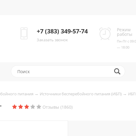
Режим
+7 (383) 349-57-74
работы
Заказать звонок
Пн-Пт с 09:
— 18:00
→
→
ебойного питания
Источники бесперебойного питания (ИБП)
ИБП
+
Отзывы (1860)