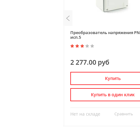
4DC-18 исп.5М
Преобразователь напряжения PN-
исп.5
0 руб
2 277.00 руб
Купить
Купить
пить в один клик
Купить в один клик
де
Сравнить
?
Нет на складе
Сравнить