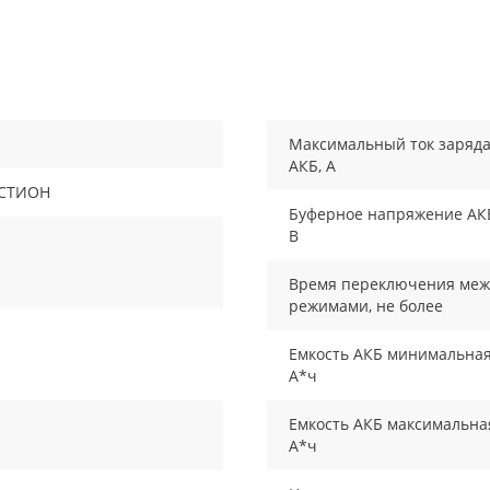
Максимальный ток заряд
АКБ, А
СТИОН
Буферное напряжение АК
В
Время переключения меж
режимами, не более
Емкость АКБ минимальная
А*ч
Емкость АКБ максимальна
А*ч