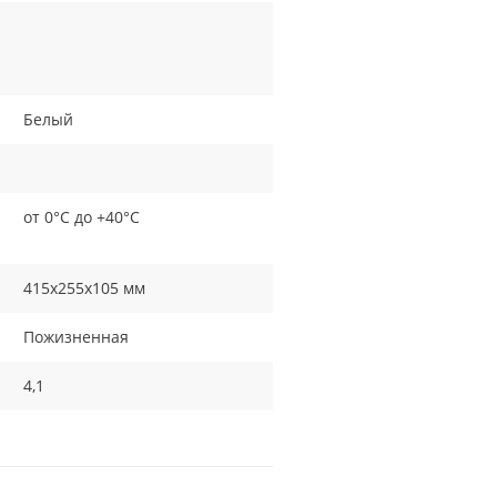
Белый
от 0°С до +40°С
415х255х105 мм
Пожизненная
4,1