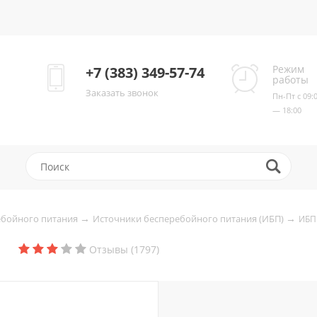
Режим
+7 (383) 349-57-74
работы
Заказать звонок
Пн-Пт с 09:
— 18:00
→
→
ебойного питания
Источники бесперебойного питания (ИБП)
ИБП
Отзывы (1797)