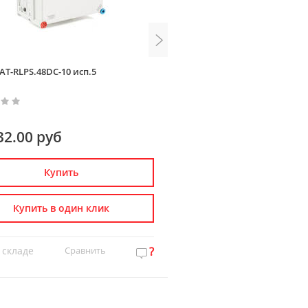
AT-RLPS.48DC-10 исп.5
ИБП РАПАН-10
32.00 руб
702.00 руб
Купить
Купить
Купить в один клик
Купить в один к
 складе
Сравнить
?
Нет на складе
Сравн