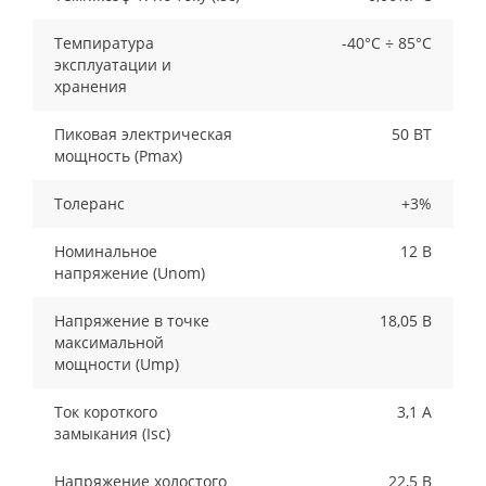
Темпиратура
-40°С ÷ 85°С
эксплуатации и
хранения
Пиковая электрическая
50 ВТ
мощность (Pmax)
Толеранс
+3%
Номинальное
12 В
напряжение (Unom)
Напряжение в точке
18,05 В
максимальной
мощности (Ump)
Ток короткого
3,1 А
замыкания (Isc)
Напряжение холостого
22,5 В