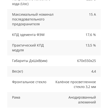
хода (Uoc)
Максимальный номинал
15 А
последовательного
предохранителя
КПД эдемента ФЭМ
17,6 %
Практический КПД
13,5 %
модуля
Габариты ДхШхВ(мм)
670х550х25
Вес(кг)
4,4
Фронтальное стекло
Калёное просветленное
стекло 3,2 мм
Рама
Анодированный
алюминий