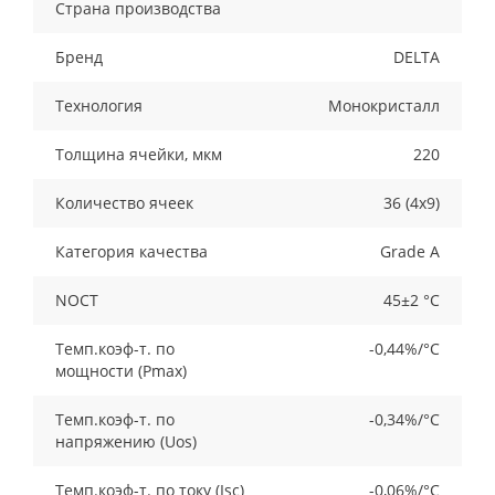
Страна производства
Бренд
DELTA
Технология
Монокристалл
Толщина ячейки, мкм
220
Количество ячеек
36 (4х9)
Категория качества
Grade A
NOCT
45±2 °C
Темп.коэф-т. по
-0,44%/°С
мощности (Рmax)
Темп.коэф-т. по
-0,34%/°С
напряжению (Uos)
Темп.коэф-т. по току (Isc)
-0,06%/°С