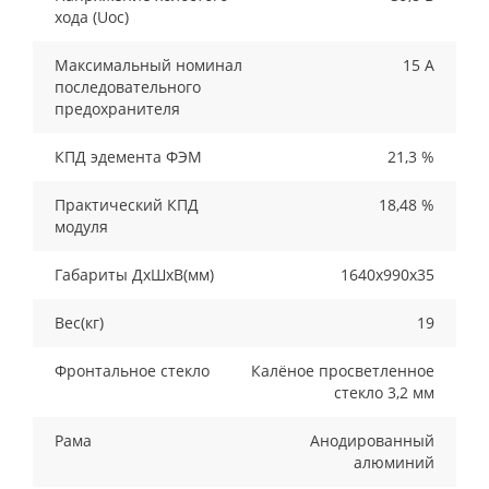
хода (Uoc)
Максимальный номинал
15 А
последовательного
предохранителя
КПД эдемента ФЭМ
21,3 %
Практический КПД
18,48 %
модуля
Габариты ДхШхВ(мм)
1640х990х35
Вес(кг)
19
Фронтальное стекло
Калёное просветленное
стекло 3,2 мм
Рама
Анодированный
алюминий