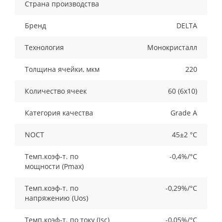
Страна производства
Бренд
DELTA
Технология
Монокристалл
Толщина ячейки, мкм
220
Количество ячеек
60 (6х10)
Категория качества
Grade A
NOCT
45±2 °C
Темп.коэф-т. по
-0,4%/°С
мощности (Рmax)
Темп.коэф-т. по
-0,29%/°С
напряжению (Uos)
Темп.коэф-т. по току (Isc)
-0,05%/°С