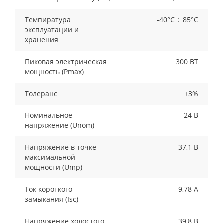
Темпиратура
-40°С ÷ 85°С
эксплуатации и
хранения
Пиковая электрическая
300 ВТ
мощность (Pmax)
Толеранс
+3%
Номинальное
24 В
напряжение (Unom)
Напряжение в точке
37,1 В
максимальной
мощности (Ump)
Ток короткого
9,78 А
замыкания (Isc)
Напряжение холостого
39,8 В