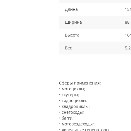
Длина
15
Ширина
88
Высота
16
Вес
5.2
Сферы применения:
• мотоциклы;
• скутеры;
• гидроциклы;
• квадроциклы;
• снегоходы;
• багги;
• мотовездеходы;
• дизельные генераторы.