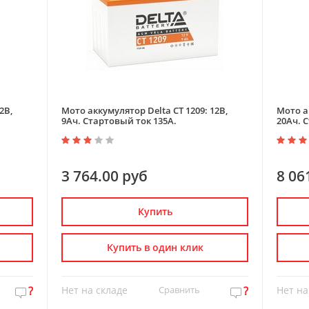
2В,
Мото аккумулятор Delta CT 1209: 12В,
Мото ак
9Ач. Стартовый ток 135А.
20Ач. 
3 764.00 руб
8 06
Купить
Купить в один клик
?
Нет на складе
Сравнить
?
Нет на