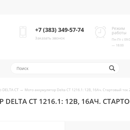
Режим
+7 (383) 349-57-74
работы
Заказать звонок
Пн-Пт с 09:
— 18:00
→
о DELTA CT
Мото аккумулятор Delta CT 1216.1: 12В, 16Ач. Стартовый ток 
ELTA CT 1216.1: 12В, 16АЧ. СТАРТ