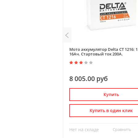
ятор Delta CT 12201: 12В,
Мото аккумулятор Delta CT 1216: 1
вый ток 270А.
16Ач. Стартовый ток 200А.
 руб
8 005.00 руб
Купить
Купить
пить в один клик
Купить в один клик
де
Сравнить
?
Нет на складе
Сравнить